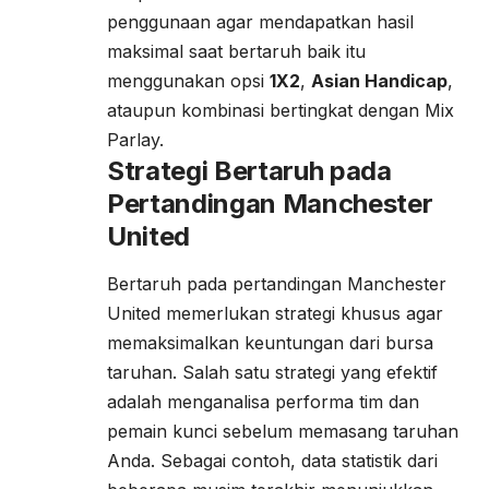
penggunaan agar mendapatkan hasil
maksimal saat bertaruh baik itu
menggunakan opsi
1X2
,
Asian Handicap
,
ataupun kombinasi bertingkat dengan Mix
Parlay.
Strategi Bertaruh pada
Pertandingan Manchester
United
Bertaruh pada pertandingan Manchester
United memerlukan strategi khusus agar
memaksimalkan keuntungan dari bursa
taruhan. Salah satu strategi yang efektif
adalah menganalisa performa tim dan
pemain kunci sebelum memasang taruhan
Anda. Sebagai contoh, data statistik dari