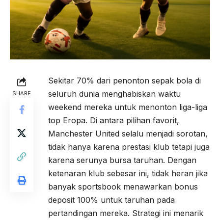
Sekitar 70% dari penonton
sepak bola
di
seluruh dunia menghabiskan waktu
SHARE
weekend mereka untuk menonton liga-liga
top Eropa. Di antara pilihan favorit,
Manchester United selalu menjadi sorotan,
tidak hanya karena prestasi klub tetapi juga
karena serunya bursa taruhan. Dengan
ketenaran klub sebesar ini, tidak heran jika
banyak sportsbook menawarkan bonus
deposit 100% untuk taruhan pada
pertandingan mereka. Strategi ini menarik