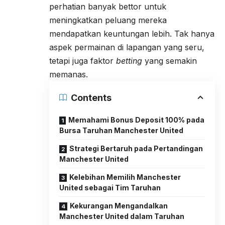
perhatian banyak bettor untuk
meningkatkan peluang mereka
mendapatkan keuntungan lebih. Tak hanya
aspek permainan di lapangan yang seru,
tetapi juga faktor
betting
yang semakin
memanas.
Contents
Memahami Bonus Deposit 100% pada
Bursa Taruhan Manchester United
Strategi Bertaruh pada Pertandingan
Manchester United
Kelebihan Memilih Manchester
United sebagai Tim Taruhan
Kekurangan Mengandalkan
Manchester United dalam Taruhan