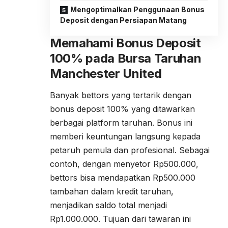
Mengoptimalkan Penggunaan Bonus
Deposit dengan Persiapan Matang
Memahami Bonus Deposit
100% pada Bursa Taruhan
Manchester United
Banyak bettors yang tertarik dengan
bonus deposit 100% yang ditawarkan
berbagai platform taruhan. Bonus ini
memberi keuntungan langsung kepada
petaruh pemula dan profesional. Sebagai
contoh, dengan menyetor Rp500.000,
bettors bisa mendapatkan Rp500.000
tambahan dalam kredit taruhan,
menjadikan saldo total menjadi
Rp1.000.000. Tujuan dari tawaran ini