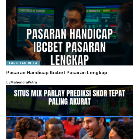
TARUHAN BOLA
Pasaran Handicap Ibcbet Pasaran Lengkap
By
MahendraPutra