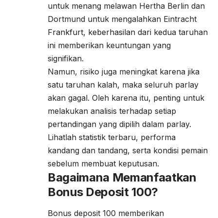
untuk menang melawan Hertha Berlin dan
Dortmund untuk mengalahkan Eintracht
Frankfurt, keberhasilan dari kedua taruhan
ini memberikan keuntungan yang
signifikan.
Namun, risiko juga meningkat karena jika
satu taruhan kalah, maka seluruh parlay
akan gagal. Oleh karena itu, penting untuk
melakukan analisis terhadap setiap
pertandingan yang dipilih dalam parlay.
Lihatlah statistik terbaru, performa
kandang dan tandang, serta kondisi pemain
sebelum membuat keputusan.
Bagaimana Memanfaatkan
Bonus Deposit 100?
Bonus deposit 100 memberikan