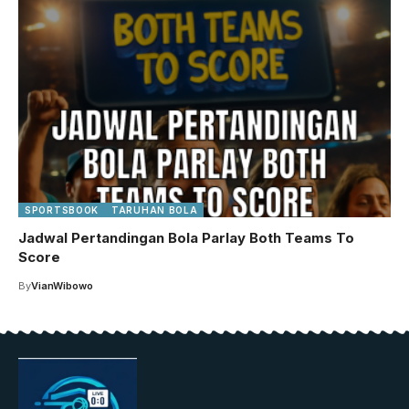
SPORTSBOOK
TARUHAN BOLA
Jadwal Pertandingan Bola Parlay Both Teams To
Score
By
VianWibowo