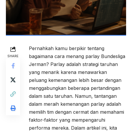
Pernahkah kamu berpikir tentang
bagaimana cara menang parlay Bundesliga
SHARE
Jerman? Parlay adalah strategi taruhan
yang menarik karena menawarkan
peluang kemenangan lebih besar dengan
menggabungkan beberapa pertandingan
dalam satu taruhan. Namun, tantangan
dalam meraih kemenangan parlay adalah
memilih tim dengan cermat dan memahami
faktor-faktor yang mempengaruhi
performa mereka. Dalam artikel ini, kita