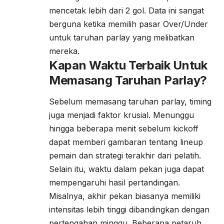
mencetak lebih dari 2 gol. Data ini sangat
berguna ketika memilih pasar Over/Under
untuk taruhan parlay yang melibatkan
mereka.
Kapan Waktu Terbaik Untuk
Memasang Taruhan Parlay?
Sebelum memasang taruhan parlay, timing
juga menjadi faktor krusial. Menunggu
hingga beberapa menit sebelum kickoff
dapat memberi gambaran tentang lineup
pemain dan strategi terakhir dari pelatih.
Selain itu, waktu dalam pekan juga dapat
mempengaruhi hasil pertandingan.
Misalnya, akhir pekan biasanya memiliki
intensitas lebih tinggi dibandingkan dengan
pertengahan minggu. Beberapa petaruh