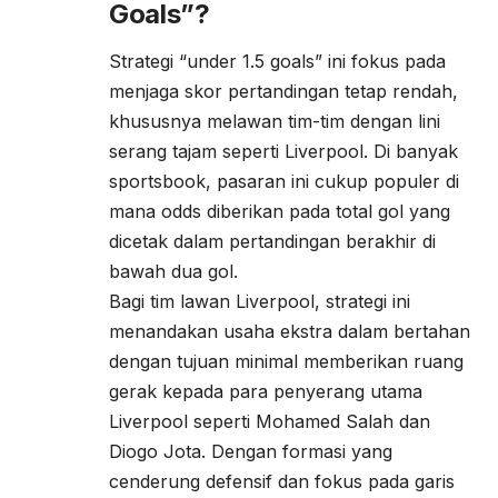
Goals”?
Strategi “under 1.5 goals” ini fokus pada
menjaga skor pertandingan tetap rendah,
khususnya melawan tim-tim dengan lini
serang tajam seperti Liverpool. Di banyak
sportsbook, pasaran ini cukup populer di
mana odds diberikan pada total gol yang
dicetak dalam pertandingan berakhir di
bawah dua gol.
Bagi tim lawan Liverpool, strategi ini
menandakan usaha ekstra dalam bertahan
dengan tujuan minimal memberikan ruang
gerak kepada para penyerang utama
Liverpool seperti Mohamed Salah dan
Diogo Jota. Dengan formasi yang
cenderung defensif dan fokus pada garis