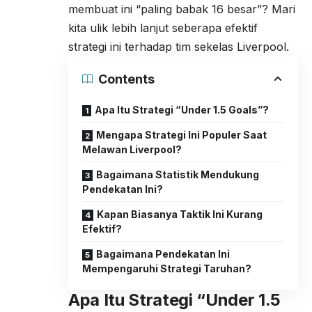
membuat ini “paling babak 16 besar”? Mari
kita ulik lebih lanjut seberapa efektif
strategi ini terhadap tim sekelas Liverpool.
Contents
Apa Itu Strategi “Under 1.5 Goals”?
Mengapa Strategi Ini Populer Saat
Melawan Liverpool?
Bagaimana Statistik Mendukung
Pendekatan Ini?
Kapan Biasanya Taktik Ini Kurang
Efektif?
Bagaimana Pendekatan Ini
Mempengaruhi Strategi Taruhan?
Apa Itu Strategi “Under 1.5