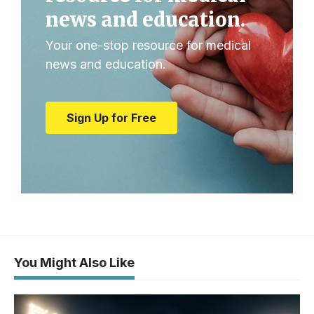
news and education.
Your one-stop resource for medical
news and education.
Sign Up for Free
You Might Also Like