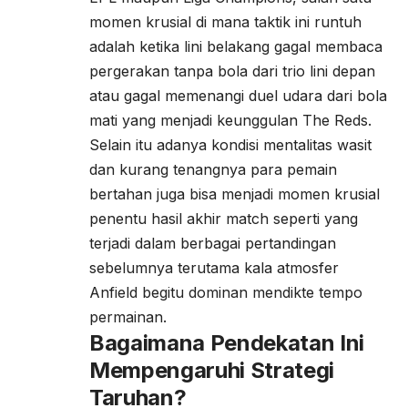
momen krusial di mana taktik ini runtuh
adalah ketika lini belakang gagal membaca
pergerakan tanpa bola dari trio lini depan
atau gagal memenangi duel udara dari bola
mati yang menjadi keunggulan The Reds.
Selain itu adanya kondisi mentalitas wasit
dan kurang tenangnya para pemain
bertahan juga bisa menjadi momen krusial
penentu hasil akhir match seperti yang
terjadi dalam berbagai pertandingan
sebelumnya terutama kala atmosfer
Anfield begitu dominan mendikte tempo
permainan.
Bagaimana Pendekatan Ini
Mempengaruhi Strategi
Taruhan?