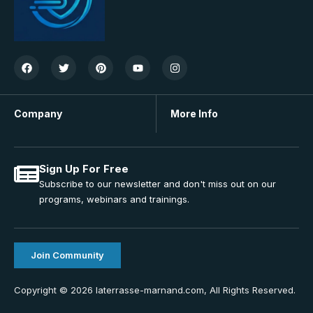
Company
More Info
Sign Up For Free
Subscribe to our newsletter and don't miss out on our
programs, webinars and trainings.
Join Community
Copyright © 2026 laterrasse-marnand.com, All Rights Reserved.