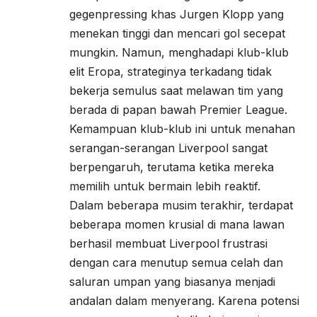
gegenpressing khas Jurgen Klopp yang
menekan tinggi dan mencari gol secepat
mungkin. Namun, menghadapi klub-klub
elit Eropa, strateginya terkadang tidak
bekerja semulus saat melawan tim yang
berada di papan bawah Premier League.
Kemampuan klub-klub ini untuk menahan
serangan-serangan Liverpool sangat
berpengaruh, terutama ketika mereka
memilih untuk bermain lebih reaktif.
Dalam beberapa musim terakhir, terdapat
beberapa momen krusial di mana lawan
berhasil membuat Liverpool frustrasi
dengan cara menutup semua celah dan
saluran umpan yang biasanya menjadi
andalan dalam menyerang. Karena potensi